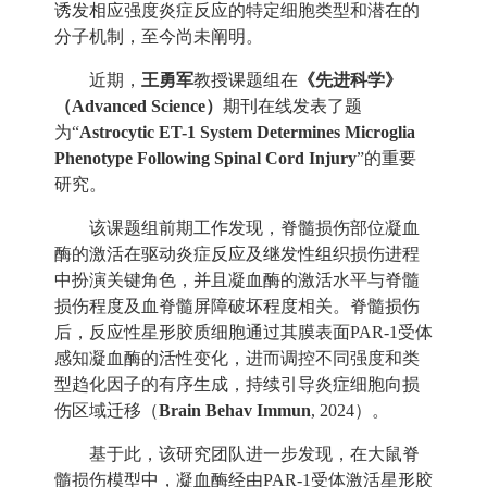
诱发相应强度炎症反应的特定细胞类型和潜在的
分子机制，至今尚未阐明。
近期，
王勇军
教授课题组在
《先进科学》
（
Advanced Science
）
期刊在线发表了题
为“
Astrocytic ET-1 System Determines Microglia
Phenotype Following Spinal Cord Injury
”的重要
研究。
该课题组前期工作发现，脊髓损伤部位凝血
酶的激活在驱动炎症反应及继发性组织损伤进程
中扮演关键角色，并且凝血酶的激活水平与脊髓
损伤程度及血脊髓屏障破坏程度相关。脊髓损伤
后，反应性星形胶质细胞通过其膜表面
PAR-1
受体
感知凝血酶的活性变化，进而调控不同强度和类
型趋化因子的有序生成，持续引导炎症细胞向损
伤区域迁移（
Brain Behav Immun
, 2024
）。
基于此，该研究团队进一步发现，在大鼠脊
髓损伤模型中，凝血酶经由
PAR-1
受体激活星形胶