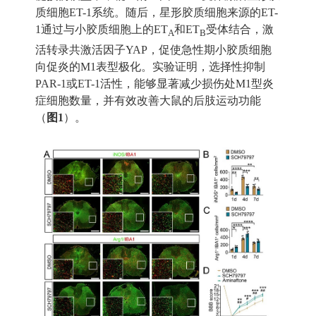
质细胞
ET-1
系统。随后，星形胶质细胞来源的
ET-
1
通过与小胶质细胞上的
ET
和
ET
受体结合，激
A
B
活转录共激活因子
YAP
，促使急性期小胶质细胞
向促炎的
M1
表型极化。实验证明，选择性抑制
PAR-1
或
ET-1
活性，能够显著减少损伤处
M1
型炎
症细胞数量，并有效改善大鼠的后肢运动功能
（
图
1
）。