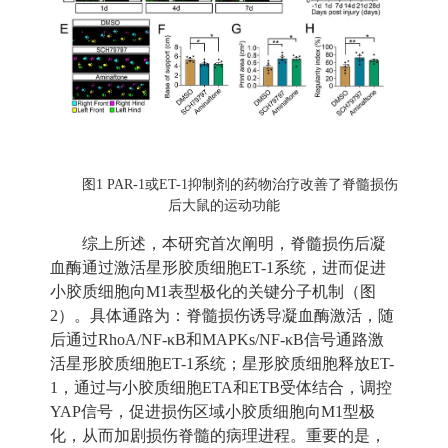
图
1 PAR-1
或
ET-1
抑制剂的药物治疗改善了脊髓损伤
后大鼠的运动功能
综上所述，本研究首次阐明，脊髓损伤后凝
血酶通过激活星形胶质细胞
ET-1
系统，进而促进
小胶质细胞向
M1
表型极化的关键分子机制（图
2
）。具体通路为：脊髓损伤诱导凝血酶激活，随
后通过
RhoA/NF-κB
和
MAPKs/NF-κB
信号通路激
活星形胶质细胞
ET-1
系统；星形胶质细胞释放
ET-
1
，通过与小胶质细胞
ETA
和
ETB
受体结合，调控
YAP
信号，促进损伤区域小胶质细胞向
M1
型极
化，从而加剧损伤脊髓的病理进程。重要的是，