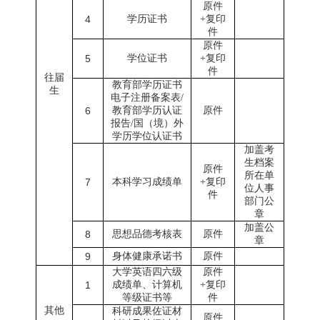
原件
4
学历证书
+
复印
件
原件
5
学位证书
+
复印
件
往届
教育部学历证书
生
电子注册备案表
/
6
教育部学历认证
原件
报告
/
国（境）外
学历学位认证书
加盖考
生档案
原件
所在单
7
本科学习成绩单
+
复印
位人事
件
部门公
章
加盖公
8
思想品德考
核
表
原件
章
9
身体健康
承诺书
原件
大学英语四六级
原件
1
成绩单、计算机
+
复印
等级证书等
件
其他
科研成果佐证材
原件