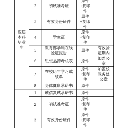
原件
2
初试准考证
+
复印
件
原件
3
有效身份证件
+
复印
件
应届
原件
本科
4
学生证
+
复印
毕业
件
生
教育部学籍在线
有效验
5
原件
验证报告
证期内
加盖公
6
思想品德考
核
表
原件
章
原件
加盖校
在校历年学习成
7
+
复印
教务处
绩单
件
公章
8
身体健康
承诺书
原件
1
诚信复试承诺书
原件
原件
2
初试准考证
+
复印
件
原件
3
有效身份证件
+
复印
件